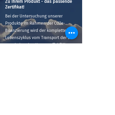
Zu Ihrem Produkt - das passende
Zertifikat!
Bei der Untersuchung unserer
Produkte im Rahmen der CO2e-
Bilanzierung wird der komplette
Lebenszyklus vom Transport der zu
verarbeitenden Kunststoffabfälle,
über den Recyclingprozess, bis hin
zur Auslieferung der Ware an den
Kunden betrachtet.
Die Erhebung und Auswertung
berücksichtigt auch kleinste Details
und sind für jedes RSH-Produkt auf
Wunsch erhältlich.